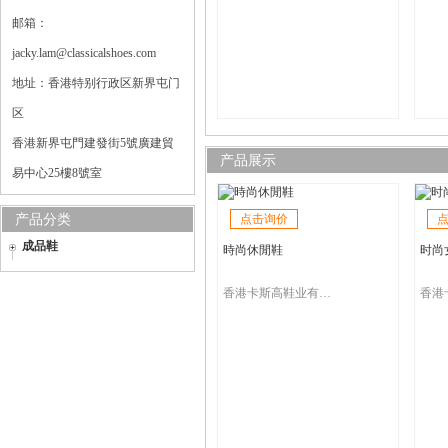
邮箱：
jacky.lam@classicalshoes.com
地址：香港特别行政区新界屯门
区
香港新界屯門建發街5號廣建貿
产品展示
易中心25樓8號室
产品分类
点击询价
成品鞋
時尚休閒鞋
时尚
香港卡斯高鞋业有限公司